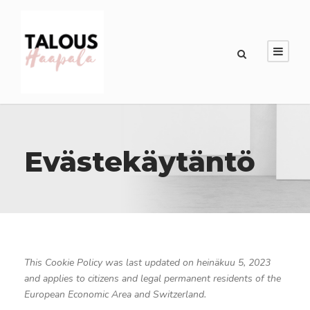
Evästekäytäntö
This Cookie Policy was last updated on heinäkuu 5, 2023
and applies to citizens and legal permanent residents of the
European Economic Area and Switzerland.