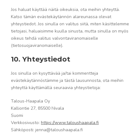
Jos haluat käyttää näitä oikeuksia, ota meihin yhteyttä.
Katso tämän evästekäytännön alareunassa olevat
yhteystiedot. Jos sinulla on valitus siitä, miten käsittelemme
tietojasi, haluaisimme kuulla sinusta, mutta sinulla on myös
oikeus tehdä valitus valvontaviranomaiselle
(tietosuojaviranomaiselle).
10. Yhteystiedot
Jos sinulla on kysyttävää ja/tai kommentteja
evästekäytännöstämme ja tästä lausunnosta, ota meihin
yhteyttä käyttämällä seuraavia yhteystietoja:
Talous-Haapala Oy
Kalliontie 27, 85500 Nivala
Suomi
Verkkosivusto:
https://www.taloushaapala.fi
Sähköposti:
if.alapaahsuolat@annej