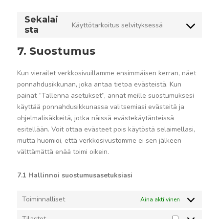
Sekalai
Käyttötarkoitus selvityksessä
sta
C
o
7. Suostumus
n
s
Kun vierailet verkkosivuillamme ensimmäisen kerran, näet
e
ponnahdusikkunan, joka antaa tietoa evästeistä. Kun
n
painat “Tallenna asetukset”, annat meille suostumuksesi
t
käyttää ponnahdusikkunassa valitsemiasi evästeitä ja
t
ohjelmalisäkkeitä, jotka näissä evästekäytänteissä
o
esitellään. Voit ottaa evästeet pois käytöstä selaimellasi,
s
mutta huomioi, että verkkosivustomme ei sen jälkeen
e
välttämättä enää toimi oikein.
r
v
7.1 Hallinnoi suostumusasetuksiasi
i
c
e
Toiminnalliset
Aina aktiivinen
s
Tilastot