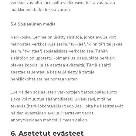
verkkosivustolla tai useilla verkkosivustoilla vastaavia
markkinointitarkoituksia varten.
5.4 Sosiaalinen media
Verkkosivuillemme on lisätty sisältöä, jonka avulla voit
mainostaa verkkosivuja (esim. "tykkää", "kiinnitä") tai jakaa
(esim. "twiittaa") sosiaalisissa verkostoissa. Tähän
sisältöön on upotettu kolmansilta osapuolilta peräisin
olevaa koodia, ja se asettaa evästeitä. Tämä sisältö
saattaa tallentaa ja käsitellä tiettyjä tietoja
henkilökohtaista mainontaa varten.
Lue näiden sosiaalisten verkostojen tietosuojalausunto
(joka voi muuttua säännöllisesti) lukeaksesi, mitä he
tekevät (henkilökohtaisilla) tiedoillasi, joita he käsittelevät
näiden evästeiden avulla. Haettavat tiedot
anonymisoidaan mahdollisimman paljon.
6. Asetetut evästeet