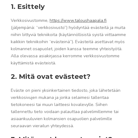
1. Esittely
Verkkosivustomme,
https://www.taloushaapala.fi
(jäljempänä: “verkkosivusto”) hyödyntää evästeitä ja muita
niihin liittyviä tekniikoita (käytännöllisistä syistä viittaamme
kaikkiin tekniikoihin “evästeinä”). Evästeitä asettavat myös
kolmannet osapuolet, joiden kanssa teemme yhteistyötä.
Alla olevassa asiakirjassa kerromme verkkosivustomme
käyttämistä evästeistä.
2. Mitä ovat evästeet?
Eväste on pieni yksinkertainen tiedosto, joka lähetetään
verkkosivujen mukana ja jonka selaimesi tallentaa
tietokoneesi tai muun laitteesi kovalevylle. Siihen
tallennettu tieto voidaan palauttaa palvelimillemme tai
asiaankuuluvien kolmansien osapuolien palvelimille
seuraavan vierailun yhteydessä.