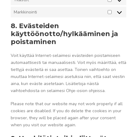
e
T
k
i
Markkinointi
M
a
l
a
l
a
8. Evästeiden
r
a
s
käyttöönotto/hylkääminen ja
k
i
t
poistaminen
k
s
o
i
t
t
Voit käyttää Internet-selaimesi evästeiden poistamiseen
n
a
automaattisesti tai manuaalisesti. Voit myös määrittää, että
o
tiettyjä evästeitä ei saa asettaa. Toinen vaihtoehto on
i
muuttaa Internet-selaimesi asetuksia niin, että saat viestin
n
aina, kun eväste asetetaan. Lisätietoja näistä
t
vaihtoehdoista on selaimesi Ohje-osion ohjeissa.
i
Please note that our website may not work properly if all
cookies are disabled. If you do delete the cookies in your
browser, they will be placed again after your consent
when you visit our website again.