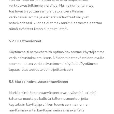
verkkosivustollamme vierailua. Näin sinun ei tarvitse
toistuvasti syöttää samoja tietoja vieraillessasi
verkkosivuillamme ja esimerkiksi tuotteet säilyvät
ostoskorissasi, kunnes olet maksanut. Saatamme asettaa
nämä evästeet ilman suostumustasi.
5.2 Tilastoevästeet
Käytämme tilastoevästeitä optimoidaksemme käyttäjiemme
verkkosivustokokemuksen. Näiden tilastoevästeiden avulla
saamme tietoa verkkosivustomme käytöstä. Pyydämme
lupaasi tilastoevästeiden sijoittamiseen.
5.3 Markkinointi-/seurantaevästeet
Markkinointi-/seurantaevästeet ovat evästeitä tai mitä
tahansa muuta paikallista tallennusmuotoa, joita
käytetään käyttäjäprofiilien luomiseen mainonnan
näyttämiseksi tai käyttäjän seuraamiseksi tällä