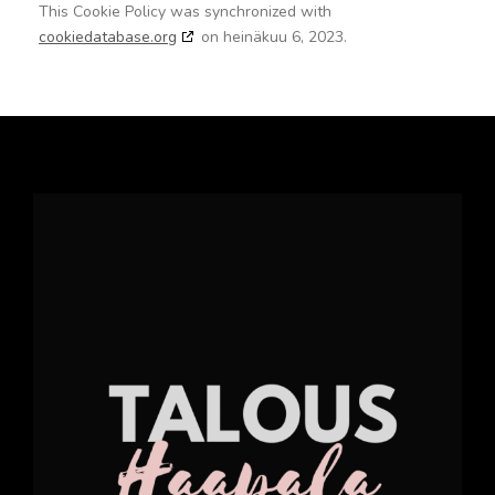
This Cookie Policy was synchronized with
cookiedatabase.org
on heinäkuu 6, 2023.