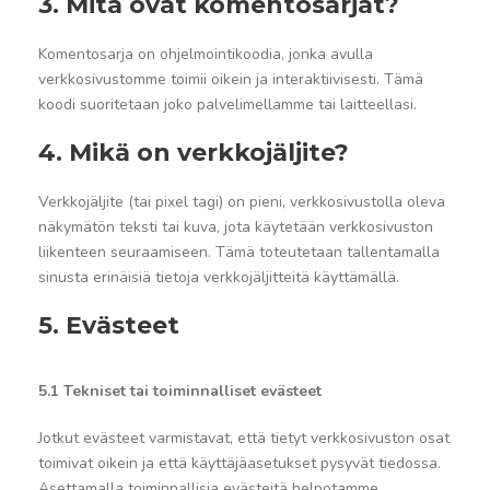
3. Mitä ovat komentosarjat?
Komentosarja on ohjelmointikoodia, jonka avulla
verkkosivustomme toimii oikein ja interaktiivisesti. Tämä
koodi suoritetaan joko palvelimellamme tai laitteellasi.
4. Mikä on verkkojäljite?
Verkkojäljite (tai pixel tagi) on pieni, verkkosivustolla oleva
näkymätön teksti tai kuva, jota käytetään verkkosivuston
liikenteen seuraamiseen. Tämä toteutetaan tallentamalla
sinusta erinäisiä tietoja verkkojäljitteitä käyttämällä.
5. Evästeet
5.1 Tekniset tai toiminnalliset evästeet
Jotkut evästeet varmistavat, että tietyt verkkosivuston osat
toimivat oikein ja että käyttäjäasetukset pysyvät tiedossa.
Asettamalla toiminnallisia evästeitä helpotamme